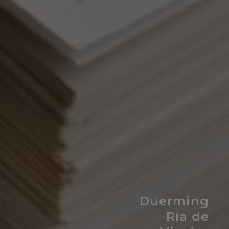
Duerming
Ría de