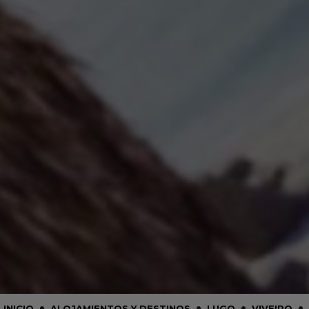
•
•
•
•
INICIO
ALOJAMIENTOS Y DESTINOS
LUGO
VIVEIRO