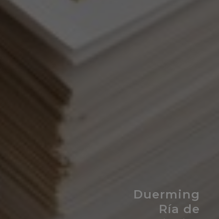
Duerming
Ría de