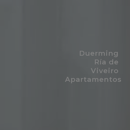
Duerming
Duerming
Ría de
Ría de
Viveiro
Viveiro
Apartamentos
Apartamentos