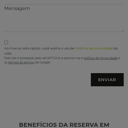
Mensagem
Ao marcar esta opção, você aceita o uso de
Políticas de privacidade
da
web.
Este site é protegido pelo reCAPTCHA e aplicam-se a
política de privacidade
e
os
termos do serviço
da Google.
ENVIAR
BENEFÍCIOS DA RESERVA EM