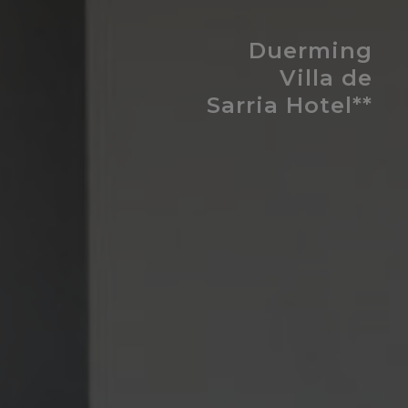
Duerming
Villa de
Sarria Hotel**