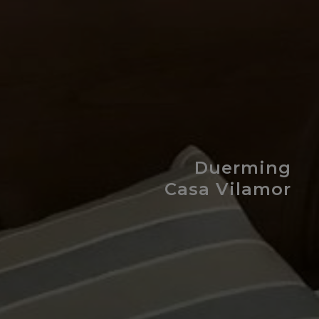
Duerming
Casa Vilamor