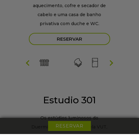
aquecimento, cofre e secador de
cabelo e uma casa de banho
privativa com duche e WC.
RESERVAR
Estudio 301
Os estúdios luminosos do
RESERVAR
Duerming Avenida 85 Burela VUT,
têm uma cama de casal (150cm) e