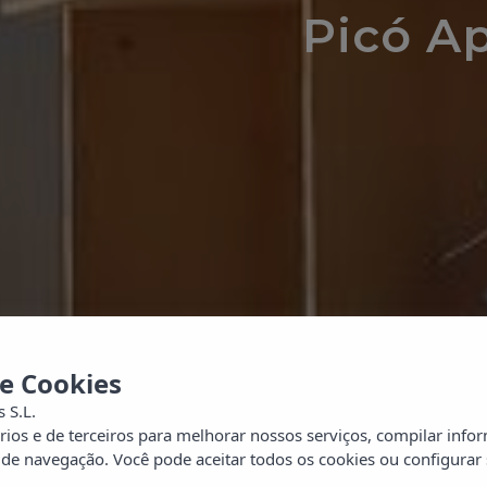
Picó A
 e Cookies
 S.L.
os e de terceiros para melhorar nossos serviços, compilar inform
 de navegação. Você pode aceitar todos os cookies ou configurar 