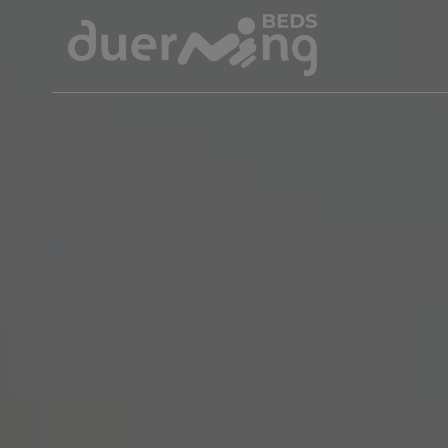
CAMINHO de
SANTIAGO
Praia
Familia
Cachorros
Natureza
Urbano