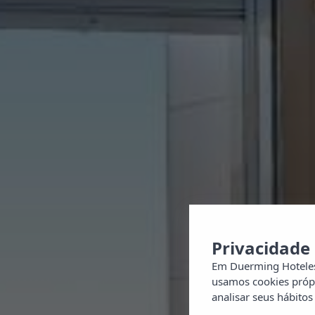
Privacidade
Em Duerming Hoteles
usamos cookies própri
analisar seus hábitos