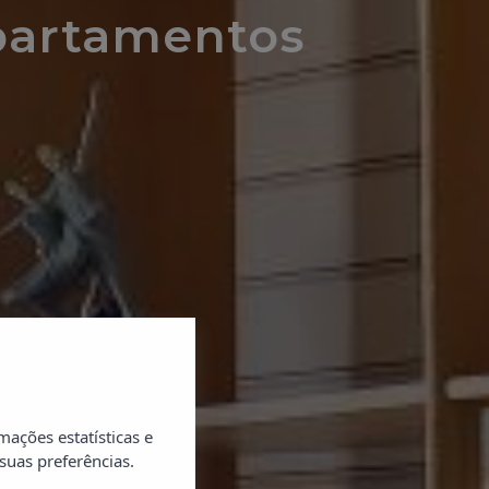
partamentos
ações estatísticas e
suas preferências.